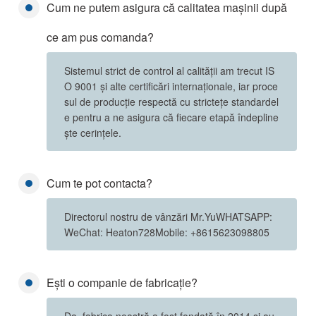
Cum ne putem asigura că calitatea mașinii după
ce am pus comanda?
Sistemul strict de control al calității am trecut IS
O 9001 și alte certificări internaționale, iar proce
sul de producție respectă cu strictețe standardel
e pentru a ne asigura că fiecare etapă îndepline
ște cerințele.
Cum te pot contacta?
Directorul nostru de vânzări Mr.YuWHATSAPP:
WeChat: Heaton728Mobile: +8615623098805
Ești o companie de fabricație?