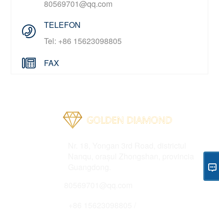
80569701@qq.com
TELEFON
Tel: +86 15623098805
FAX
Adresa
Nr. 18, Yongan 3rd Road, districtul
Nanqu, orașul Zhongshan, provincia
Guangdong.
E-mail
80569701@qq.com
Telefon
+86 15623098805 /